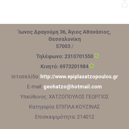
Ίωνος Δραγούμη 36, Άγιος Αθανάσιος,
Θεσσαλονίκη
57003
/
Τηλέφωνο:
2310701550
Κινητό:
6973201984
Ιστοσελίδα:
http://www.epiplaxatzopoulos.gr
E-mail:
geohatzo@hotmail.com
Υπεύθυνος:
ΧΑΤΖΟΠΟΥΛΟΣ ΓΕΩΡΓΙΟΣ
Κατηγορία:
ΕΠΙΠΛΑ ΚΟΥΖΙΝΑΣ
Επισκεψιμότητα:
214012